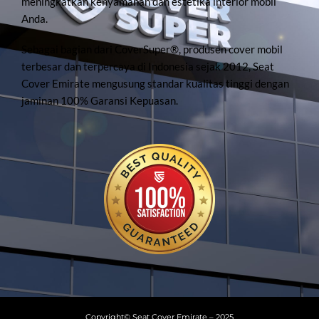
meningkatkan kenyamanan dan estetika interior mobil
Anda.
Sebagai bagian dari CoverSuper®, produsen cover mobil
terbesar dan terpercaya di Indonesia sejak 2012, Seat
Cover Emirate mengusung standar kualitas tinggi dengan
jaminan 100% Garansi Kepuasan.
Copyright© Seat Cover Emirate – 2025