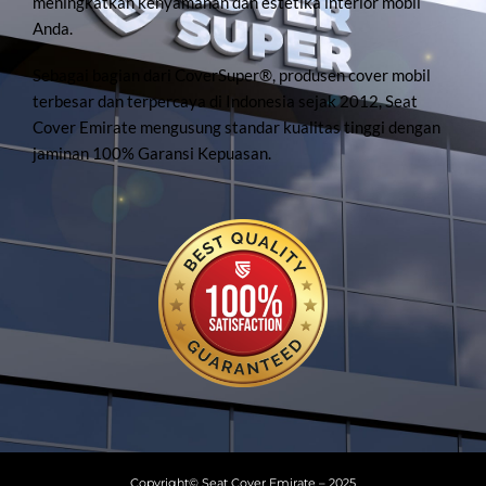
meningkatkan kenyamanan dan estetika interior mobil
Anda.
Sebagai bagian dari CoverSuper®, produsen cover mobil
terbesar dan terpercaya di Indonesia sejak 2012, Seat
Cover Emirate mengusung standar kualitas tinggi dengan
jaminan 100% Garansi Kepuasan.
Copyright© Seat Cover Emirate – 2025